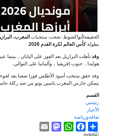
الحقيقة/أنواكشوط: نجحت منتخبات
المغرب، البرازيل
بطولة
كأس العالم لكرة القدم 2026
وقد
تأهلت البرازيل بعد الفوز على اليابان，بينما عب
هولندا，جنوب إفريقيا，وألمانيا على التوالي.
وفد حقق منتخب أسود الأطلس فوزا صعبا بعد لجوء ا
يتمكن حارس المغرب ياسين بونو من صد ركلة حاس
القسم
رئيسي
الأخبار
ثقافةورياضة
Mastodon
Email
WhatsApp
Facebook
Share
Image