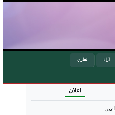
آراء
تعازي
اعلان
Ima