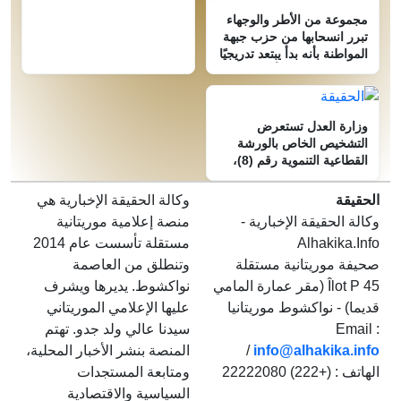
مجموعة من الأطر والوجهاء
تبرر انسحابها من حزب جبهة
المواطنة بأنه بدأ يبتعد تدريجيًا
عن المبادئ التي تأسس عليها
وزارة العدل تستعرض
التشخيص الخاص بالورشة
القطاعية التنموية رقم (8)،
المتعلقة بحقوق الإنسان
والعدالة والرقابة
الحقيقة
وكالة الحقيقة الإخبارية هي
وكالة الحقيقة الإخبارية -
منصة إعلامية موريتانية
Alhakika.Info
مستقلة تأسست عام 2014
صحيفة موريتانية مستقلة
وتنطلق من العاصمة
Îlot P 45 (مقر عمارة المامي
نواكشوط. يديرها ويشرف
قديما) - نواكشوط موريتانيا
عليها الإعلامي الموريتاني
Email :
سيدنا عالي ولد جدو. تهتم
info@alhakika.info
/
المنصة بنشر الأخبار المحلية،
الهاتف : (+222) 22222080
ومتابعة المستجدات
السياسية والاقتصادية